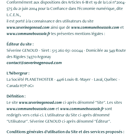
Conformément aux dispositions des Articles 6-III et 19 de la Loi n°2004-
575 du 21 juin 2004 pour la Confiance dans l’économie numérique, dite
L.C.E.N.,
il est porté à la connaissance des utilisateurs du site
www.severinegenoud.com
ainsi que de
www.communeboussole.com
et
www.communeboussole.fr
les présentes mentions légales :
Éditeur du site :
Séverine GENOUD - Siret :
515 260 651 00044
- Domicilée au 349 Route
des Rigoles 74370 Argonay
contact@
severinegenoud.com
L’hébergeur :
La Société PLANETHOSTER - 4416 Louis-B.-Mayer - Laval, Québec -
Canada H7P 0G1
Définition :
Le site
www.severinegenoud.com
ci-après dénommé "Site". Les sites
www.communeboussole.com
et
www.communeboussole.fr
sont
redirigés vers celui-ci. L'utilisateur du Site ci-après dénommé
"Utilisateur". Séverine GENOUD ci-après dénommé "Éditeur".
Conditions générales d’utilisation du Site et des services proposés :